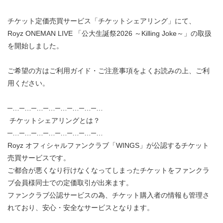
チケット定価売買サービス「チケットシェアリング」にて、
Royz ONEMAN LIVE 「公大生誕祭2026 ～Killing Joke～」の取扱
を開始しました。
ご希望の方はご利用ガイド・ご注意事項をよくお読みの上、ご利
用ください。
─…─…─…─…─…─…─…─…
チケットシェアリングとは？
─…─…─…─…─…─…─…─…
Royz オフィシャルファンクラブ「WINGS」が公認するチケット
売買サービスです。
ご都合が悪くなり行けなくなってしまったチケットをファンクラ
ブ会員様同士での定価取引が出来ます。
ファンクラブ公認サービスの為、チケット購入者の情報も管理さ
れており、安心・安全なサービスとなります。