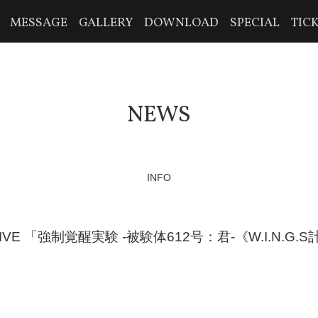
MESSAGE
GALLERY
DOWNLOAD
SPECIAL
TIC
NEWS
INFO
N LIVE 「強制覚醒実験 -被験体612号：君-《W.I.N.