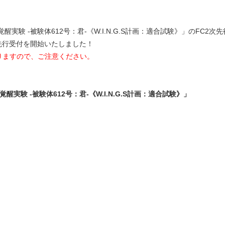
 「強制覚醒実験 -被験体612号：君-《W.I.N.G.S計画：適合試験》」のF
2次先行受付を開始いたしました！
りますので、ご注意ください。
「強制覚醒実験 -被験体612号：君-《W.I.N.G.S計画：適合試験》」
ラ