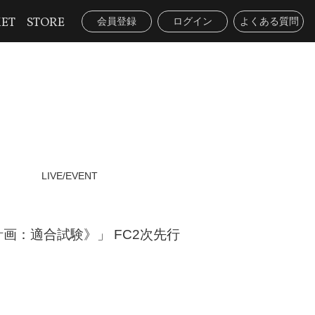
KET
STORE
会員登録
ログイン
よくある質問
LIVE/EVENT
G.S計画：適合試験》」 FC2次先行