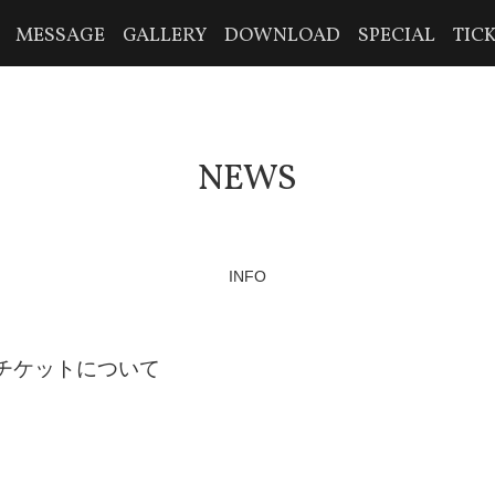
MESSAGE
GALLERY
DOWNLOAD
SPECIAL
TIC
NEWS
INFO
演チケットについて