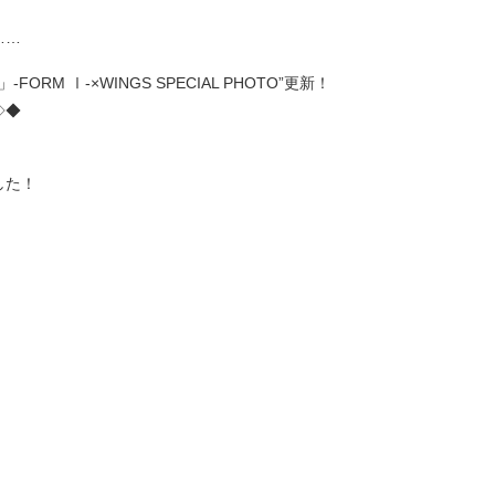
……
ORM Ⅰ-×WINGS SPECIAL PHOTO”更新！
◇◆
した！