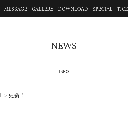
MESSAGE
GALLERY
DOWNLOAD
SPECIAL
TIC
NEWS
INFO
AL＞更新！